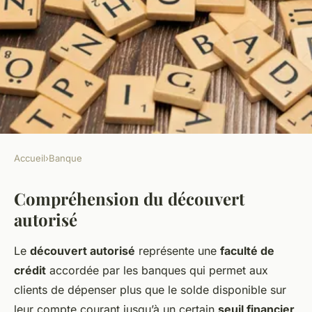
Accueil
›
Banque
BANQUE
Compréhension du découvert
L'impact du découvert
autorisé
autorisé sur la santé
financière
Le
découvert autorisé
représente une
faculté de
crédit
accordée par les banques qui permet aux
William
•
20 janvier 2025
•
7 min de lecture
clients de dépenser plus que le solde disponible sur
leur compte courant jusqu’à un certain
seuil financier
.